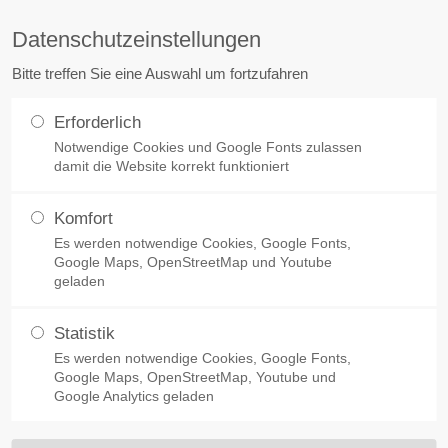
Datenschutzeinstellungen
ort
Get in touch
Bitte treffen Sie eine Auswahl um fortzufahren
sum dolor sit amet:
Cybersteel Inc.
Erforderlich
376-293 City Road, Suite 600
stadt
Notwendige Cookies und Google Fonts zulassen
FreiRäume
Denkmalsanierung
Kleiner Wo
San Francisco, CA 94102
damit die Website korrekt funktioniert
4h
Have any questions?
Komfort
Jetzt lieferbar: Passivhaus Kompendium 2020
/ 365days
+44 1234 567 890
Es werden notwendige Cookies, Google Fonts,
Google Maps, OpenStreetMap und Youtube
geladen
Drop us a line
info@yourdomain.com
Statistik
 support for our customers
 Passivhaus Kompendi
Es werden notwendige Cookies, Google Fonts,
ri 8:00am - 5:00pm
(GMT
Google Maps, OpenStreetMap, Youtube und
Google Analytics geladen