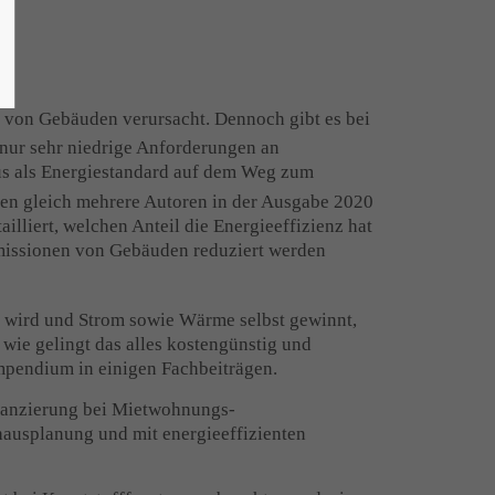
 von Gebäuden verursacht. Dennoch gibt es bei
nur sehr niedrige Anforderungen an
us als Energiestandard auf dem Weg zum
gen gleich mehrere Autoren in der Ausgabe 2020
lliert, welchen Anteil die Energieeffizienz hat
issionen von Gebäuden reduziert werden
 wird und Strom sowie Wärme selbst gewinnt,
wie gelingt das alles kostengünstig und
mpendium in einigen Fachbeiträgen.
inanzierung bei Mietwohnungs-
vhausplanung und mit energieeffizienten