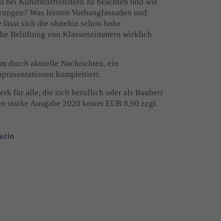
st bei Kunststofffenstern zu beachten und wie
erungen? Was leisten Vorhangfassaden und
 lässt sich die ohnehin schon hohe
sche Belüftung von Klassenzimmern wirklich
 durch aktuelle Nachrichten, ein
präsentationen komplettiert.
 für alle, die sich beruflich oder als Bauherr
en starke Ausgabe 2020 kostet EUR 8,90 zzgl.
azin