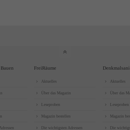
 Bauen
FreiRäume
Denkmalsani
Aktuelles
Aktuelles
in
Über das Magazin
Über das M
Leseproben
Leseproben
en
Magazin bestellen
Magazin bes
 Adressen
Die wichtigsten Adressen
Die wichtig