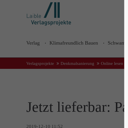
Login
Supp
Lorem ip
Benutzername
Verlag
Klimafreundlich Bauen
Schwamm
2
Passwort
Verlagsprojekte
Denkmalsanierung
Online lesen
Anmelden
We offer
Jetzt lieferbar:
Mon - F
+1)
Register
|
Lost your password?
2019-12-10 11:52