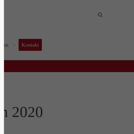
About us
Lorem ipsum dolor sit amet,
consectetuer adipiscing elit.
hnen
Kontakt
Aenean commodo ligula eget dolor.
Aenean massa. Cum sociis natoque
penatibus et magnis dis parturient
montes, nascetur ridiculus mus. Donec
quam felis, ultricies nec.
um 2020