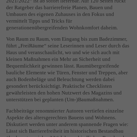
2021/2022“ ist ab sofort lieferbar. Auf 120 Seiten rückt
der Ratgeber das barrierefreie Planen, Bauen und
Drop us a line
Umbauen des eigenen Zuhauses in den Fokus und
info@yourdomain.com
vermittelt Tipps und Tricks für
generationenübergreifenden Wohnkomfort daheim.
About us
Von Raum zu Raum, vom Eingang bis zum Badezimmer,
führt „FreiRäume“ seine Leserinnen und Leser durch das
Lorem ipsum dolor sit amet, consectetuer adipiscing
Haus und veranschaulicht, wo und wie sich auch mit
elit.
kleinen Maßnahmen ein Mehr an Sicherheit und
Aenean commodo ligula eget dolor. Aenean massa. Cum
Bequemlichkeit gewinnen lässt. Raumübergreifende
sociis natoque penatibus et magnis dis parturient montes,
bauliche Elemente wie Türen, Fenster und Treppen, aber
nascetur ridiculus mus. Donec quam felis, ultricies nec.
auch Bodenbeläge und Beleuchtung werden dabei
gesondert berücksichtigt. Praktische Checklisten
gewährleisten den hohen Nutzwert des Magazins und
unterstützen bei geplanten (Um-)Baumaßnahmen.
Fachbeiträge renommierter Autoren vertiefen einzelne
Aspekte des altersgerechten Bauens und Wohnens.
Diskutiert werden unter anderem spannende Fragen wie:
Lässt sich Barrierefreiheit im historischen Bestandbau