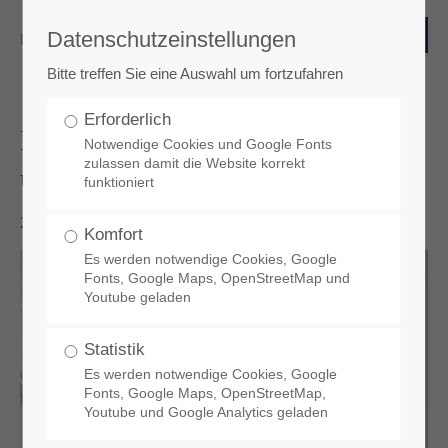
Datenschutzeinstellungen
Login
Bitte treffen Sie eine Auswahl um fortzufahren
Benutzername
Erforderlich
Ratgeber für barrierefreies Bauen
Notwendige Cookies und Google Fonts
zulassen damit die Website korrekt
und Wohnen
funktioniert
Passwort
2021-03-01 09:27
Komfort
Es werden notwendige Cookies, Google
Fonts, Google Maps, OpenStreetMap und
Youtube geladen
Anmelden
Statistik
Es werden notwendige Cookies, Google
Register
|
Lost your password?
Fonts, Google Maps, OpenStreetMap,
Youtube und Google Analytics geladen
Support