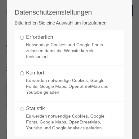
Datenschutzeinstellungen
Login
Bitte treffen Sie eine Auswahl um fortzufahren
Benutzername
Erforderlich
Jetzt lieferbar: Passivhaus
Notwendige Cookies und Google Fonts
zulassen damit die Website korrekt
Kompendium 2019
funktioniert
Passwort
2018-12-06 14:58
Komfort
Es werden notwendige Cookies, Google
Fonts, Google Maps, OpenStreetMap und
Youtube geladen
Anmelden
Statistik
Es werden notwendige Cookies, Google
Register
|
Lost your password?
Fonts, Google Maps, OpenStreetMap,
Youtube und Google Analytics geladen
Support