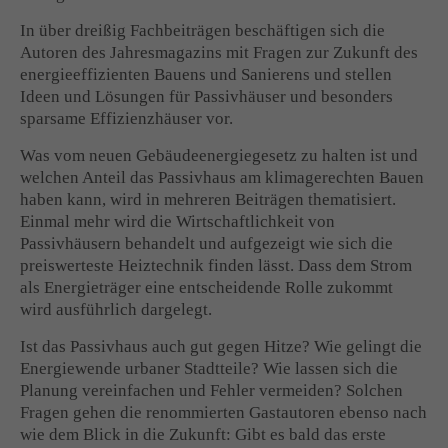
In über dreißig Fachbeiträgen beschäftigen sich die
Drop us a line
Autoren des Jahresmagazins mit Fragen zur Zukunft des
info@yourdomain.com
energieeffizienten Bauens und Sanierens und stellen
Ideen und Lösungen für Passivhäuser und besonders
About us
sparsame Effizienzhäuser vor.
Lorem ipsum dolor sit amet, consectetuer adipiscing
Was vom neuen Gebäudeenergiegesetz zu halten ist und
elit.
welchen Anteil das Passivhaus am klimagerechten Bauen
haben kann, wird in mehreren Beiträgen thematisiert.
Aenean commodo ligula eget dolor. Aenean massa. Cum
Einmal mehr wird die Wirtschaftlichkeit von
sociis natoque penatibus et magnis dis parturient montes,
Passivhäusern behandelt und aufgezeigt wie sich die
nascetur ridiculus mus. Donec quam felis, ultricies nec.
preiswerteste Heiztechnik finden lässt. Dass dem Strom
als Energieträger eine entscheidende Rolle zukommt
wird ausführlich dargelegt.
Ist das Passivhaus auch gut gegen Hitze? Wie gelingt die
Energiewende urbaner Stadtteile? Wie lassen sich die
Planung vereinfachen und Fehler vermeiden? Solchen
Fragen gehen die renommierten Gastautoren ebenso nach
wie dem Blick in die Zukunft: Gibt es bald das erste