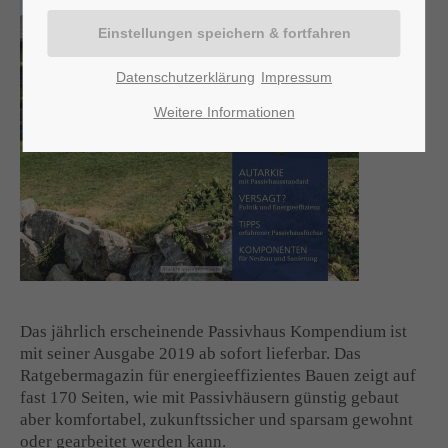
Lorem ipsum dolor sit amet:
Datenschutzerklärung
Impressum
24h
/ 365days
Weitere Informationen
We offer support for our customers
Mon - Fri 8:00am - 5:00pm
(GMT +1)
Get in touch
Cybersteel Inc.
376-293 City Road, Suite 600
Das jährlich erscheinende Passivhaus Kompendium ist
San Francisco, CA 94102
mit seiner Ausgabe 2019 ab sofort lieferbar. Das
Ratgebermagazin für energieeffizientes Bauen zeigt auf
fast 170 Seiten, wie mit Passivhäusern günstig gebaut
Have any questions?
aber komfortabel, zukunftssicher und sparsam gewohnt
+44 1234 567 890
oder gearbeitet werden kann.