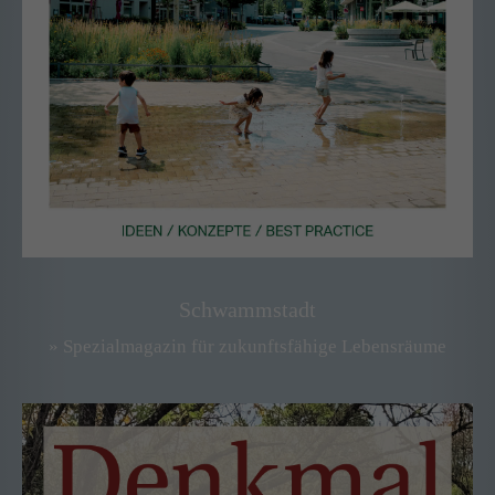
Drop us a line
info@yourdomain.com
About us
Lorem ipsum dolor sit amet, consectetuer adipiscing
elit.
Aenean commodo ligula eget dolor. Aenean massa. Cum
sociis natoque penatibus et magnis dis parturient montes,
nascetur ridiculus mus. Donec quam felis, ultricies nec.
Schwammstadt
» Spezialmagazin für zukunftsfähige Lebensräume