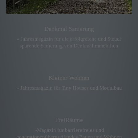
Denkmal Sanierung
» Jahresmagazin für die erfolgreiche und Steuer
sparende Sanierung von Denkmalimmobilien
Kleiner Wohnen
» Jahresmagazin für Tiny Houses und Modulbau
FreiRäume
»Magazin für barrierefreies und
generationenübergreifendes Bauen und Wohnen