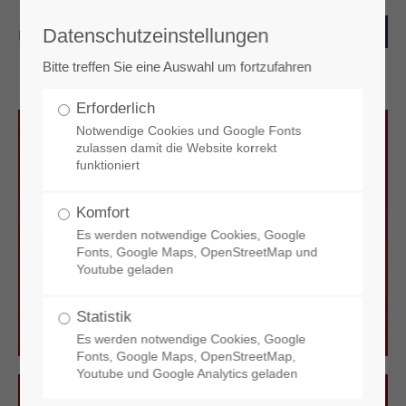
Datenschutzeinstellungen
Login
Bitte treffen Sie eine Auswahl um fortzufahren
Benutzername
Erforderlich
Notwendige Cookies und Google Fonts
zulassen damit die Website korrekt
funktioniert
Passwort
Jetzt online lesen
Komfort
Es werden notwendige Cookies, Google
Die letzten Ausgaben digital
Fonts, Google Maps, OpenStreetMap und
Youtube geladen
Anmelden
Statistik
Es werden notwendige Cookies, Google
Register
|
Lost your password?
Fonts, Google Maps, OpenStreetMap,
Youtube und Google Analytics geladen
Support