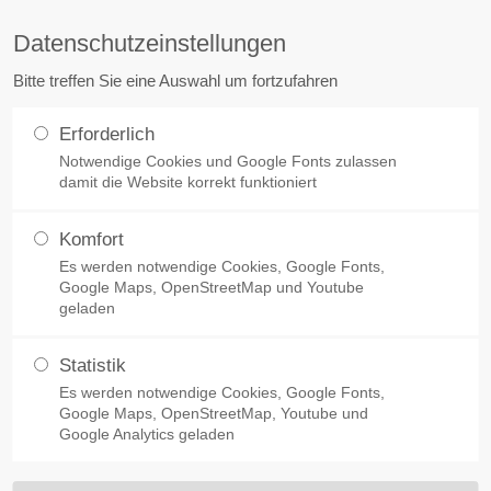
Datenschutzeinstellungen
ort
Get in touch
Bitte treffen Sie eine Auswahl um fortzufahren
sum dolor sit amet:
Cybersteel Inc.
Erforderlich
376-293 City Road, Suite 600
stadt
Notwendige Cookies und Google Fonts zulassen
FreiRäume
Denkmalsanierung
Kleiner Wo
San Francisco, CA 94102
damit die Website korrekt funktioniert
4h
Have any questions?
Komfort
/ 365days
+44 1234 567 890
Es werden notwendige Cookies, Google Fonts,
Google Maps, OpenStreetMap und Youtube
agazin "FreiRäum
geladen
Drop us a line
info@yourdomain.com
Statistik
 support for our customers
Es werden notwendige Cookies, Google Fonts,
ri 8:00am - 5:00pm
(GMT
Zweijahresmagazin für barrierefreies Bauen und Wohne
Google Maps, OpenStreetMap, Youtube und
Google Analytics geladen