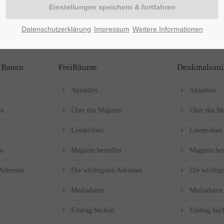
Datenschutzerklärung
Impressum
Weitere Informationen
 Bauen
FreiRäume
Denkmalsani
Aktuelles
Aktuelles
in
Über das Magazin
Über das M
Leseproben
Leseproben
en
Magazin bestellen
Magazin bes
 Adressen
Die wichtigsten Adressen
Die wichtig
Mediadaten
Mediadaten
Eintrag buchen
Eintrag buc